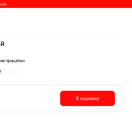
ься.
ый
кие прицепы»
и
В корзину