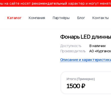
ы на сайте носят
рекомендательный
характер и могут менят
Каталог
Компания
Партнёры
Блог
Контакты
Фонарь LED длинн
Доступность
В наличии
Производитель
АО «Курганс
Описание и характеристик
Итого (Примерно)
1500
₽